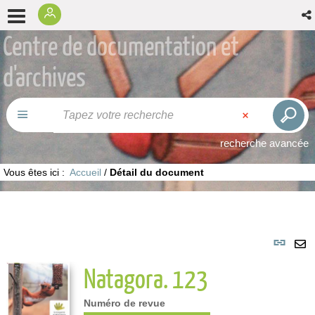
Centre de documentation et
d'archives
recherche avancée
Vous êtes ici :
Accueil
/
Détail du document
Lie
per
En
Natagora. 123
(No
pa
fenê
ma
Numéro de revue