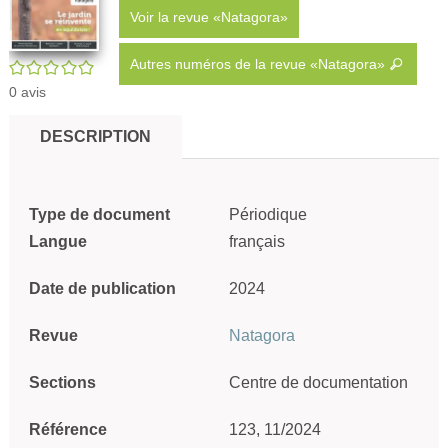
Voir la revue «Natagora»
Autres numéros de la revue «Natagora»
/5
0
avis
DESCRIPTION
Type de document
Périodique
Langue
français
Date de publication
2024
Revue
Natagora
Sections
Centre de documentation
Référence
123, 11/2024