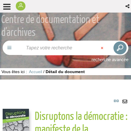
Centre de documentation et
d'archives
recherche avancée
Vous êtes ici :
Accueil
/
Détail du document
Lie
per
En
Disruptons la démocratie :
(No
pa
fenê
ma
manifeste de la