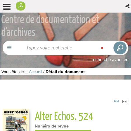
Centre de documentation et
d'archives
recherche avancée
Vous êtes ici :
Accueil
/
Détail du document
Lie
per
En
Alter Echos. 524
(No
pa
fenê
ma
Numéro de revue