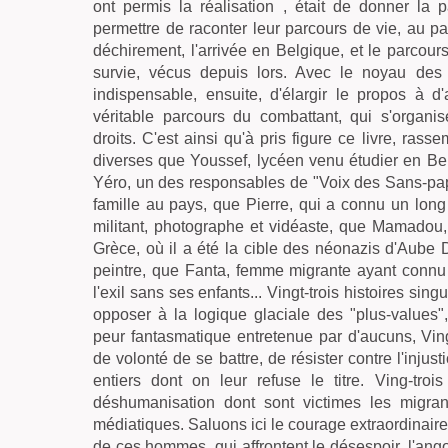
ont permis la réalisation , était de donner la 
permettre de raconter leur parcours de vie, au pa
déchirement, l'arrivée en Belgique, et le parcour
survie, vécus depuis lors. Avec le noyau des
indispensable, ensuite, d'élargir le propos à d
véritable parcours du combattant, qui s'organis
droits. C'est ainsi qu'à pris figure ce livre, ras
diverses que Youssef, lycéen venu étudier en Be
Yéro, un des responsables de "Voix des Sans-papi
famille au pays, que Pierre, qui a connu un lon
militant, photographe et vidéaste, que Mamadou, f
Grèce, où il a été la cible des néonazis d'Aube 
peintre, que Fanta, femme migrante ayant connu le
l'exil sans ses enfants... Vingt-trois histoires sing
opposer à la logique glaciale des "plus-values",
peur fantasmatique entretenue par d'aucuns, Ving
de volonté de se battre, de résister contre l'injust
entiers dont on leur refuse le titre. Ving-tr
déshumanisation dont sont victimes les migrant
médiatiques. Saluons ici le courage extraordinair
de ces hommes, qui affrontent le désespoir, l'angoi