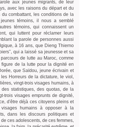
parole aux jeunes migrants, de leur
ys, avec les raisons du départ et du
s du combattant, les conditions de la
 jeunes témoins, il nous a semblé
'autres témoins, qui connaissent un
ent, qui luttent pour réclamer leurs
semblant la parole de personnes aussi
lgique, à 16 ans, que Dieng Thierno
ers", qui a laissé sa jeunesse et sa
g parcours de lutte au Maroc, comme
igure de la lutte pour la dignité en
Dorée, que Saïdou, jeune écrivain et
s Horreurs de la dictature, le viol,
ulières, vingt-trois visages humains, à
 des statistiques, des quotas, de la
t-trois visages emprunts de dignité,
ice, d'être déjà ces citoyens pleins et
ois visages humains à opposer à la
s, dans les discours politiques et
e de ces adolescents, de ces femmes,
sse, la faim, la précarité extrême, et