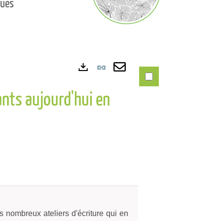
ques
Lien
Exports
permanent
Envoyer
ants aujourd'hui en
(Nouvelle
par
fenêtre)
mail
rès nombreux ateliers d'écriture qui en