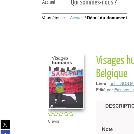
Qui sommes-nous ?
Accueil
Vous êtes ici :
Accueil
/
Détail du document
Visages hu
Belgique
Livre
|
asbl "SOS Mi
Edité par
Editions 
DESCRIPTI
/5
0
avis
Partager
sur
Note
Partager