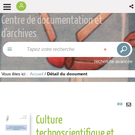
Centre de documentation et
d'archives
recherche avancée
Vous êtes ici :
Accueil
/
Détail du document
Lie
per
En
Culture
(No
pa
fenê
ma
technoscientifique et