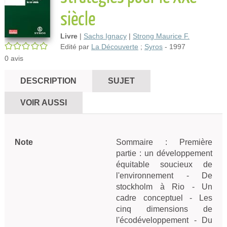
siècle
Livre
|
Sachs Ignacy
|
Strong Maurice F.
/5
Edité par
La Découverte
;
Syros
- 1997
0
avis
DESCRIPTION
SUJET
VOIR AUSSI
Note
Sommaire : Première
partie : un développement
équitable soucieux de
l'environnement - De
stockholm à Rio - Un
cadre conceptuel - Les
cinq dimensions de
l'écodéveloppement - Du