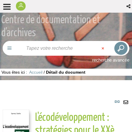
Centre de documentation et
d'archives
recherche avancée
Vous êtes ici :
Accueil
/
Détail du document
Lie
per
En
L'écodéveloppement :
(No
pa
fenê
ma
stratégies pour le XXè