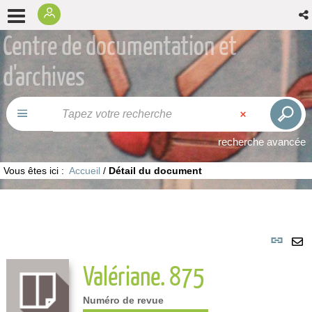
Centre de documentation et
d'archives
recherche avancée
Vous êtes ici :
Accueil
/
Détail du document
Lie
per
En
Valériane. 875
(No
pa
fenê
ma
Numéro de revue