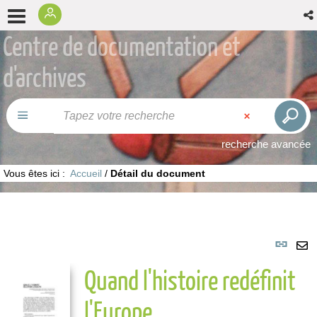
Centre de documentation et
d'archives
recherche avancée
Vous êtes ici :
Accueil
/
Détail du document
Lie
per
En
Quand l'histoire redéfinit
(No
pa
fenê
ma
l'Europe