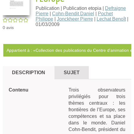
Publication
| Publication etopia
|
Defraigne
Pierre
|
Cohn-Bendit Daniel
|
Pochet
Philippe
|
Jonckheer Pierre
|
Lechat Benoît
|
/5
01/03/2009
0
avis
Appartient à : «Collection des publications du Centre d'animation e
DESCRIPTION
SUJET
Contenu 
Trois observateurs 
privilégiés pour trois 
thèmes centraux : les 
frontières de l’Europe, ses 
compétences et sa place 
dans le monde. Daniel 
Cohn-Bendit, président du 