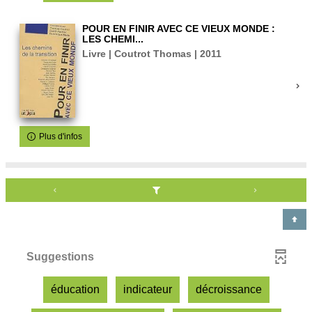
POUR EN FINIR AVEC CE VIEUX MONDE :
LES CHEMI...
Livre | Coutrot Thomas | 2011
Plus d'infos
Suggestions
-
-
-
éducation
indicateur
décroissance
1
1
1
r
r
r