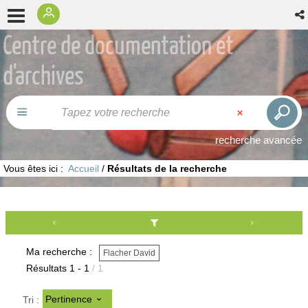
Centre de documentation et
d'archives
recherche avancée
Vous êtes ici :
Accueil
/
Résultats de la recherche
Ma recherche :
Flacher David
Résultats
1
-
1
/ 1
Pertinence
Tri :