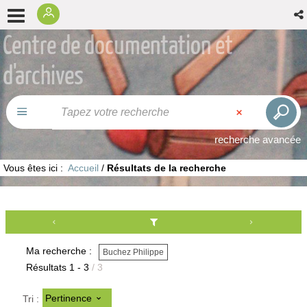
Centre de documentation et
d'archives
recherche avancée
Vous êtes ici :
Accueil
/
Résultats de la recherche
Ma recherche :
Buchez Philippe
Résultats
1
-
3
/ 3
Pertinence
Tri :