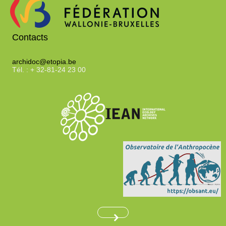
t
t
jour
a
automatiquement
j
Contacts
o
archidoc@etopia.be
Tél. : + 32-81-24 23 00
u
t
e
r
l
e