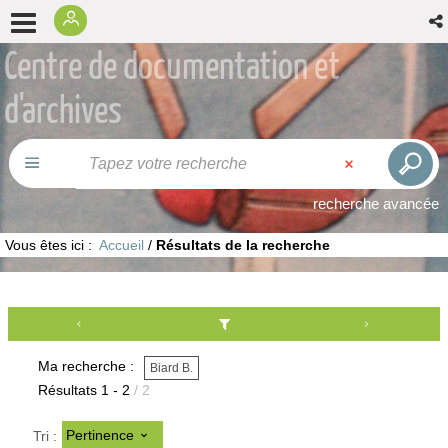
Centre de documentation et
d'archives
recherche avancée
Vous êtes ici :
Accueil
/
Résultats de la recherche
Ma recherche :
Biard B.
Résultats
1
-
2
/ 2
Pertinence
Tri :