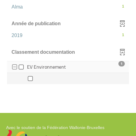
pour
e
l
l
cliquer
-
f
Alma
1
t
t
ajouter
pour
i
r
r
1
le
l
e
e
ajouter
résultats
filtre
t
-
-
Année de publication
le
r
-
l
l
-
e
a
filtre
a
cliquer
la
-
2019
1
-
r
r
-
pour
l
e
recherche
e
1
la
a
c
c
ajouter
est
résultats
r
h
h
recherche
Classement documentation
le
mise
-
e
e
e
est
filtre
c
r
r
à
cliquer
1
mise
h
c
c
- 1 résultats - cocher pour ajoute
EV Environnement
-
jour
pour
e
h
h
à
la
automatiquement
r
ajouter
e
e
jour
c
recherche
e
e
le
h
s
automatiquement
s
est
filtre
e
t
t
mise
e
m
m
-
s
i
i
à
la
t
s
s
jour
recherche
m
e
e
automatiquement
i
à
à
est
s
j
j
mise
e
o
o
Avec le soutien de la Fédération Wallonie-Bruxelles
à
à
u
u
j
r
r
jour