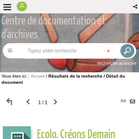
Centre de documentation et
d'archives
recherche avancée
Vous êtes ici :
Accueil
/
Résultats de la recherche
/
Détail du
document
Retour
Page
Page
L
1 / 1
E
aux
précédente
suivante
p
p
Ecolo. Créons Demain
résultats
des
des