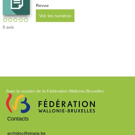
(
Revue
m
de
résultats
résultats
f
Voir les numéros
/5
0
avis
recherche
de
de
recherche
recherche
Avec le soutien de la Fédération Wallonie-Bruxelles
Contacts
archidoc@etopia.be