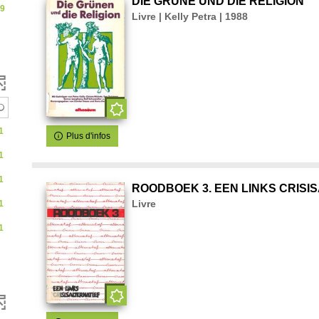
ement
DIE GRÜNE UND DIE RELIGION
9
quement
Livre | Kelly Petra | 1988
1
Plus d'infos
1
1
ROODBOEK 3. EEN LINKS CRISI
Livre
1
1