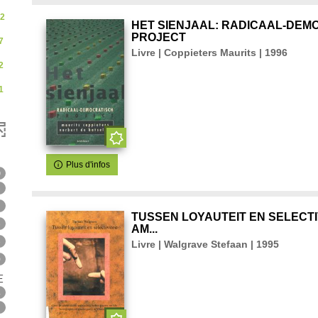
2
HET SIENJAAL: RADICAAL-DEM
PROJECT
7
Livre | Coppieters Maurits | 1996
2
1
Plus d'infos
0
0
tats
5
2
TUSSEN LOYAUTEIT EN SELECTIV
er
5
AM...
5
Livre | Walgrave Stefaan | 1995
ter
9
-
E
234
4
3
résultats