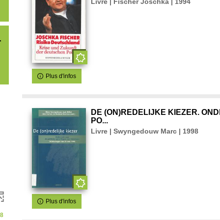
Livre | Fischer Joschka | 1994
r
Plus d'infos
DE (ON)REDELIJKE KIEZER. ON
PO...
Livre | Swyngedouw Marc | 1998
Plus d'infos
8