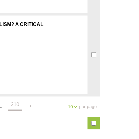
ISM? A CRITICAL
210
..
par page
10