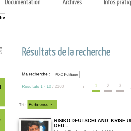
Documentation
Archives
Infos prati
che
Résultats de la recherche
Ma recherche :
PO.C Politique
u
1
2
3
Résultats
1
-
10
/ 2100
.
Pertinence
Tri :
o
RISIKO DEUTSCHLAND: KRISE 
DEU...