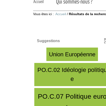
Qui sommes-nous ?
Accueil
Vous êtes ici :
Accueil
/
Résultats de la recher
Suggestions
-
Union Européenne
3
PO.C.02 Idéologie politiq
3
-
e
4
r
3
é
PO.C.07 Politique eur
7
s
0