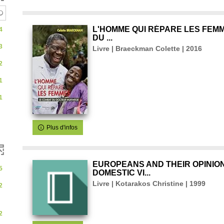
c
h
t
e
he
matiquement
e
L'HOMME QUI RÉPARE LES FEMM
4
s
DU ...
3
Livre | Braeckman Colette | 2016
quement
m
ment
2
s
e
tiquement
1
à
1
o
ent
u
ment
a
t
Plus d'infos
u
t
o
m
EUROPEANS AND THEIR OPINIO
a
5
DOMESTIC VI...
Livre | Kotarakos Christine | 1999
2
q
u
e
m
2
e