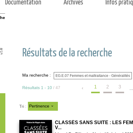
Documentation
Archives
Infos prati
che
Résultats de la recherche
Ma recherche :
EG.E.07 Femmes et maltraitance - Généralités
1
2
3
Résultats
1
-
10
/ 47
..
m
Pertinence
Tri :
é
CLASSÉS SANS SUITE : LES FE
V...