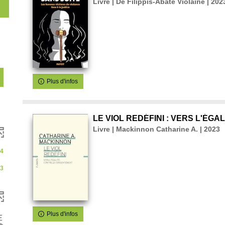
Livre | De Filippis-Abate Violaine | 202
Plus d'infos
1
é
s
u
LE VIOL REDÉFINI : VERS L'ÉGALI
Livre | Mackinnon Catharine A. | 2023
a
4
s
3
c
q
u
e
Plus d'infos
-
E