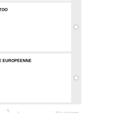
TOO
NE EUROPÉENNE
5
.
par page
10