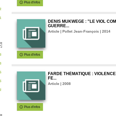
n
Plus d'infos
ultats
2
quer
1
DENIS MUKWEGE : "LE VIOL CO
r
GUERRE...
m
uter
Article | Pollet Jean-François | 2014
he
e
Plus d'infos
3
herche
iquement
3
e
5
FARDE THÉMATIQUE : VIOLENCE
FE...
r
5
Article | 2008
omatiquement
2
ment
Plus d'infos