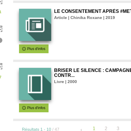
LE CONSENTEMENT APRÈS #ME
1
m
Article | Chinika Roxane | 2019
7
Plus d'infos
BRISER LE SILENCE : CAMPAG
m
CONTR...
7
Livre | 2000
Plus d'infos
1
2
3
Résultats
1
-
10
/ 47
..