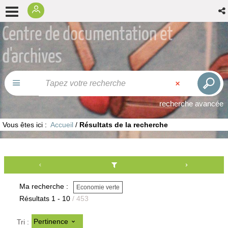
Centre de documentation et
d'archives
recherche avancée
Vous êtes ici :
Accueil
/
Résultats de la recherche
Ma recherche :
Economie verte
Résultats
1
-
10
/ 453
Pertinence
Tri :