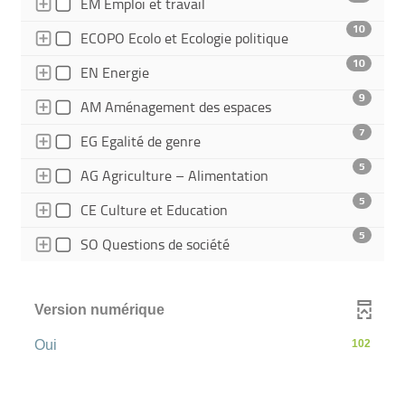
- 24 résultats - cocher pour ajou
est
EM Emploi et travail
à
o
automatiquement
mise
10
jour
- 10 résultats - co
ECOPO Ecolo et Ecologie politique
à
automatiquement
u
jour
10
- 10 résultats - cocher pour ajouter le fi
EN Energie
automatiquement
9
r
- 9 résultats - cocher
AM Aménagement des espaces
7
- 7 résultats - cocher pour ajout
EG Egalité de genre
a
5
- 5 résultats - cocher
AG Agriculture – Alimentation
u
5
- 5 résultats - cocher pour a
CE Culture et Education
5
t
- 5 résultats - cocher pour a
SO Questions de société
o
Version numérique
m
-
Oui
102
102
a
résultats
-