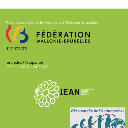
t
cliquer
pour
i
ajouter
Avec le soutien de la Fédération Wallonie-Bruxelles
le
q
filtre
-
la
u
Contacts
recherche
est
e
archidoc@etopia.be
mise
Tél. : + 32-81-24 23 00
à
m
jour
automatiquement
e
n
t