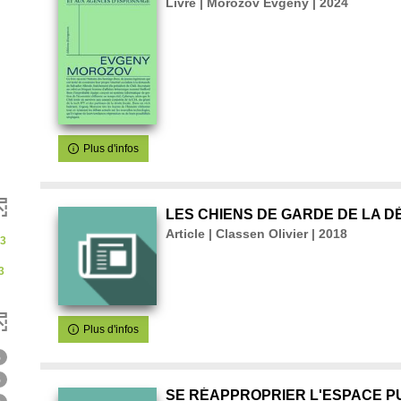
Livre | Morozov Evgeny | 2024
Plus d'infos
LES CHIENS DE GARDE DE LA 
Article | Classen Olivier | 2018
3
3
Plus d'infos
6
6
SE RÉAPPROPRIER L'ESPACE PU