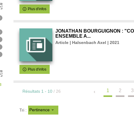
Plus d'infos
0
ts
JONATHAN BOURGUIGNON : "C
0
ENSEMBLE A...
1
Article | Halsenbach Axel | 2021
1
tats
1
r
Plus d'infos
er
3
che
1
2
3
Résultats
1
-
10
/ 26
Pertinence
Tri :
rche
tiquement