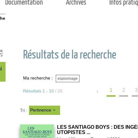
Documentation
Archives
Infos prati
che
Résultats de la recherche
i
Ma recherche :
espionnage
1
2
3
Résultats
1
-
10
/ 26
Pertinence
Tri :
LES SANTIAGO BOYS : DES ING
UTOPISTES ...