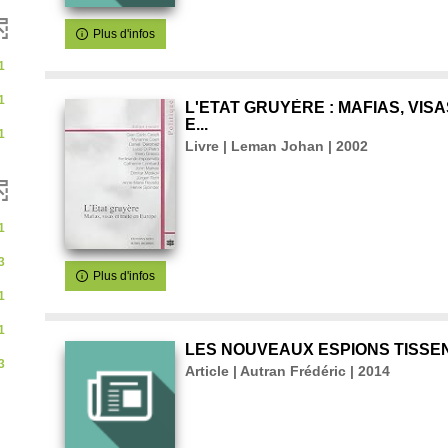
ment
Plus d'infos
1
1
L'ETAT GRUYÈRE : MAFIAS, VISA
E...
1
Livre | Leman Johan | 2002
1
3
Plus d'infos
1
1
LES NOUVEAUX ESPIONS TISSEN
3
Article | Autran Frédéric | 2014