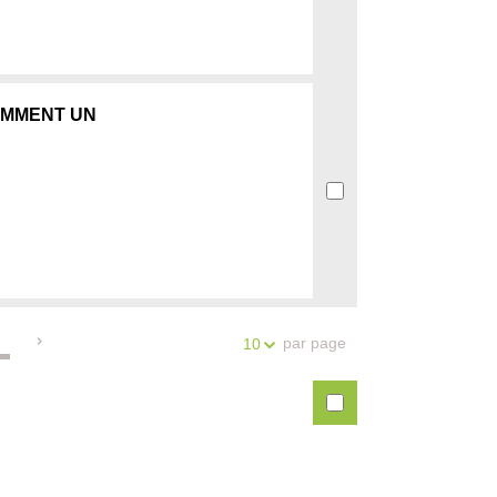
OMMENT UN
par page
10