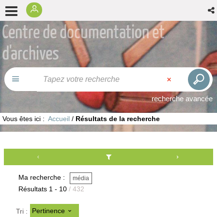
Centre de documentation et
d'archives
recherche avancée
Vous êtes ici :
Accueil
/
Résultats de la recherche
Ma recherche :
média
Résultats
1
-
10
/ 432
Pertinence
Tri :