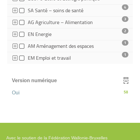
t
4
- 4 résultats - cocher pour
SA Santé – soins de santé
3
o
- 3 résultats - cocher
AG Agriculture – Alimentation
2
- 2 résultats - cocher pour ajouter le fil
EN Energie
m
1
- 1 résultats - cocher
AM Aménagement des espaces
a
1
- 1 résultats - cocher pour ajout
EM Emploi et travail
t
Version numérique
i
-
Oui
58
q
58
résultats
u
-
cliquer
pour
e
ajouter
Avec le soutien de la Fédération Wallonie-Bruxelles