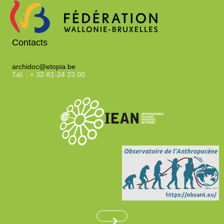
le
m
filtre
-
e
la
Contacts
recherche
n
est
archidoc@etopia.be
mise
Tél. : + 32-81-24 23 00
à
t
jour
automatiquement