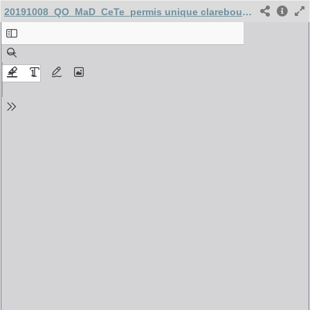
20191008_QO_MaD_CeTe_permis unique clarebout_PW