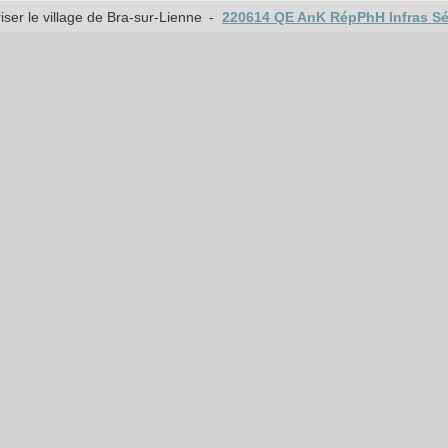
er le village de Bra-sur-Lienne
-
220614 QE AnK RépPhH Infras Sé