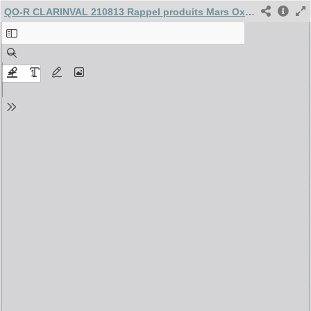
QO-R CLARINVAL 210813 Rappel produits Mars Oxyde d’éthylène