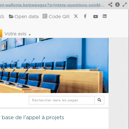
https://www.parlement-wallonie.be/pwpages?p=interp-questions-voir&type=28&iddoc=125795