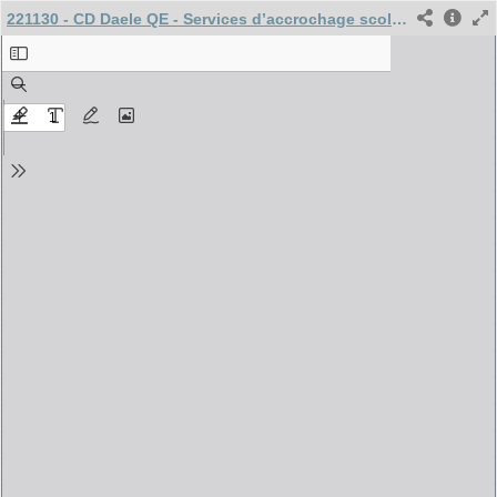
221130 - CD Daele QE - Services d’accrochage scolaires (SAS)_COMPLET