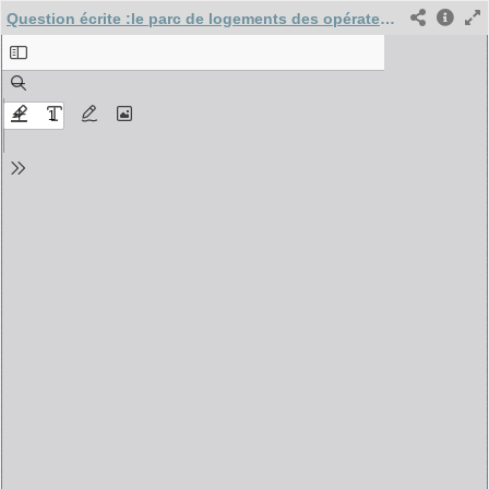
Question écrite :le parc de logements des opérateurs immobiliers publics « locaux » et état d’occupation / Lux Pierre-Yves