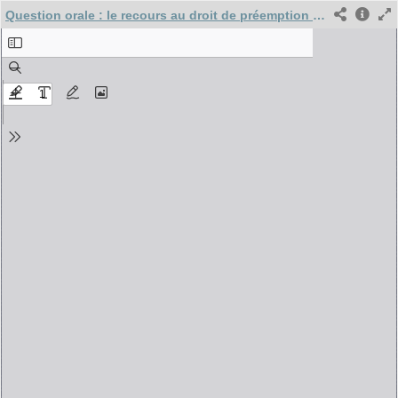
Question orale : le recours au droit de préemption par la Région de Bruxelles-Capitale et la généralisation du périmètre de préemption dans le cadre du Plan d'Urgence Logement / Lux Pierre-Yves