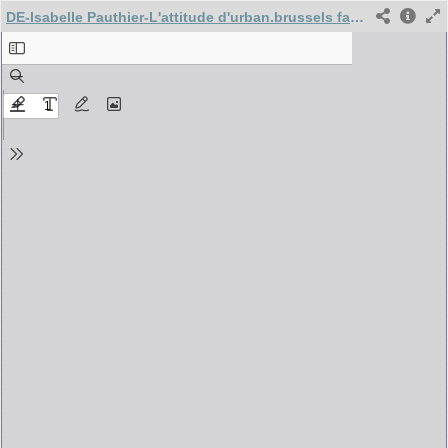
DE-Isabelle Pauthier-L'attitude d'urban.brussels face aux demandes actuelles de permis dans le quartier de la rue de la Loi