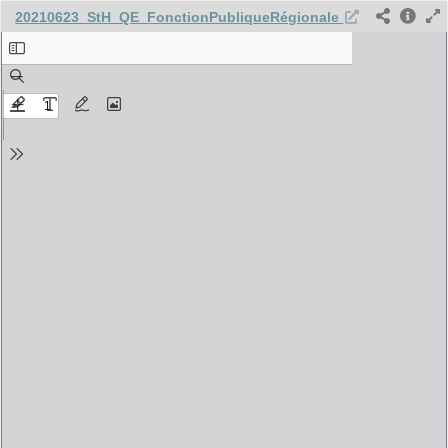
20210623_StH_QE_FonctionPubliqueRégionale