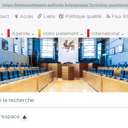
-
https://www.parlement-wallonie.be/pwpages?p=interp-questio