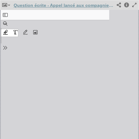
Question écrite - Appel lancé aux compagnies d'assurances dans le cadre de la crise du Covid-19