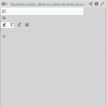
Question écrite - Mise en place de tests de situation en vue de lutter contre les discriminations à l'embauche