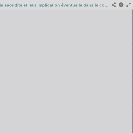
Les ventes d’armes wallonnes vers l’Arabie saoudite et leur implication éventuelle dans le conflit au Yémen