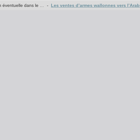
Les ventes d’armes wallonnes vers l’Arabie saoudite et leur implication éventuelle dans le conflit au Yémen
-