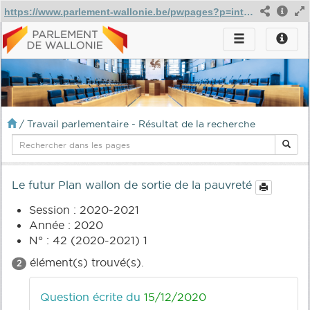
https://www.parlement-wallonie.be/pwpages?p=interp-questions-voir&type=28&iddoc=100789