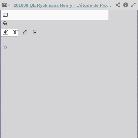
201006 QE Ryckmans Henry - L'étude de ProVélo sur l'usage du vélo par les femmes