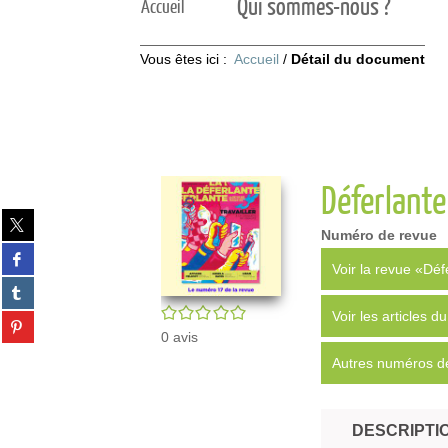
Qui sommes-nous ?
Accueil
Vous êtes ici :
Accueil
/
Détail du document
Déferlante
Partager
Numéro de revue
sur
Partager
twitter
Voir la revue «Déf
sur
(Nouvelle
Partager
facebook
fenêtre)
sur
/5
(Nouvelle
Voir les articles 
Partager
tumblr
fenêtre)
0
avis
sur
(Nouvelle
pinterest
Autres numéros de
fenêtre)
(Nouvelle
fenêtre)
DESCRIPTI