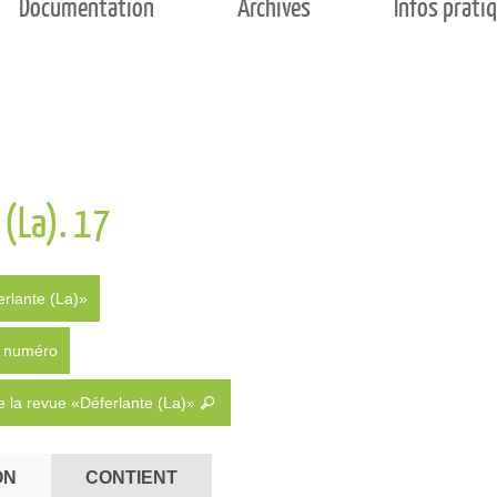
Documentation
Archives
Infos prati
 (La). 17
erlante (La)»
du numéro
 la revue «Déferlante (La)»
ON
CONTIENT