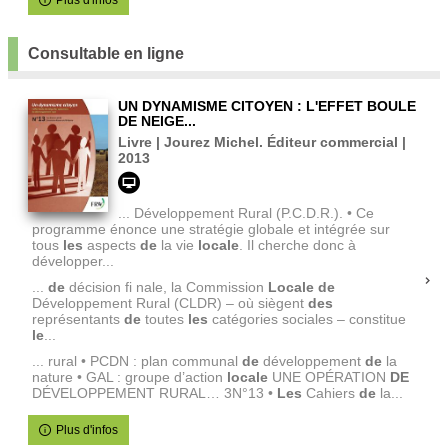
Plus d'infos
Consultable en ligne
UN DYNAMISME CITOYEN : L'EFFET BOULE
DE NEIGE...
Livre | Jourez Michel. Éditeur commercial |
2013
... Développement Rural (P.C.D.R.). • Ce
programme énonce une stratégie globale et intégrée sur
tous
les
aspects
de
la vie
locale
. Il cherche donc à
développer...
...
de
décision fi nale, la Commission
Locale
de
Développement Rural (CLDR) – où siègent
des
représentants
de
toutes
les
catégories sociales – constitue
le
...
... rural • PCDN : plan communal
de
développement
de
la
nature • GAL : groupe d’action
locale
UNE OPÉRATION
DE
DÉVELOPPEMENT RURAL… 3N°13 •
Les
Cahiers
de
la...
Plus d'infos