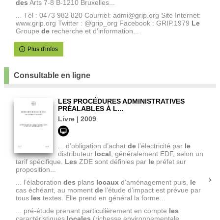
des
Arts 7-8 B-1210 Bruxelles...
... Tél : 0473 982 820 Courriel: admi@grip.org Site Internet:
www.grip.org Twitter : @grip_org Facebook : GRIP.1979
Le
Groupe
de
recherche et d’information...
Plus d'infos
Consultable en ligne
LES PROCÉDURES ADMINISTRATIVES
PRÉALABLES À L...
Livre | 2009
... d’obligation d’achat
de
l’électricité par
le
distributeur
local
, généralement EDF, selon un
tarif spécifique.
Les
ZDE sont définies par
le
préfet sur
proposition...
... l’élaboration
des
plans
locaux
d’aménagement puis,
le
cas échéant, au moment
de
l’étude d’impact est prévue par
tous
les
textes. Elle prend en général la forme...
... pré-étude prenant particulièrement en compte
les
caractéristiques
locales
(richesse environnementale,