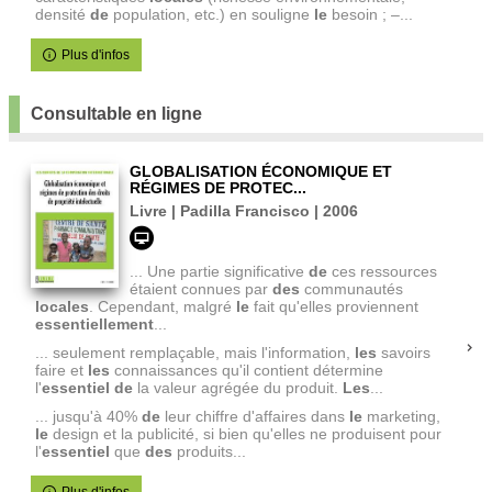
densité
de
population, etc.) en souligne
le
besoin ; –...
Plus d'infos
Consultable en ligne
GLOBALISATION ÉCONOMIQUE ET
RÉGIMES DE PROTEC...
Livre | Padilla Francisco | 2006
... Une partie significative
de
ces ressources
étaient connues par
des
communautés
locales
. Cependant, malgré
le
fait qu'elles proviennent
essentiellement
...
... seulement remplaçable, mais l'information,
les
savoirs
faire et
les
connaissances qu'il contient détermine
l'
essentiel
de
la valeur agrégée du produit.
Les
...
... jusqu'à 40%
de
leur chiffre d'affaires dans
le
marketing,
le
design et la publicité, si bien qu'elles ne produisent pour
l'
essentiel
que
des
produits...