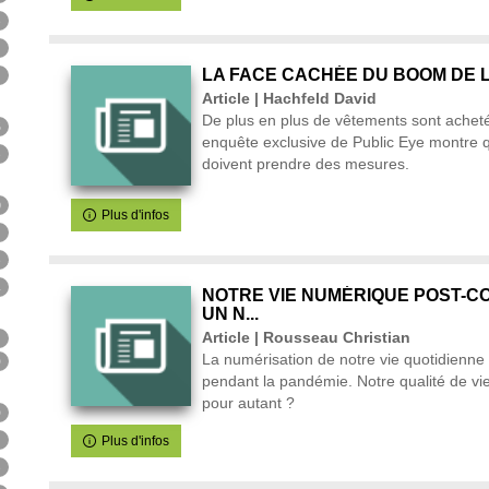
p
tiquement
mise
5
matiquement
à
3
o
jour
ats
7
LA FACE CACHÉE DU BOOM DE L
automatiquement
Article | Hachfeld David
u
r
De plus en plus de vêtements sont acheté
6
enquête exclusive de Public Eye montre q
5
r
er
doivent prendre des mesures.
0
ent
a
Plus d'infos
7
5
j
quement
rche
4
NOTRE VIE NUMÉRIQUE POST-C
UN N...
uement
o
2
2
Article | Rousseau Christian
ment
La numérisation de notre vie quotidienne 
9
ésultats
t
u
pendant la pandémie. Notre qualité de vie
atiquement
pour autant ?
tats
ocher
9
t
our
7
Plus d'infos
er
jouter
ment
5
e