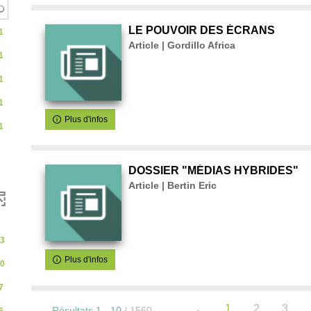
-
LE POUVOIR DES ÉCRANS
1
Article | Gordillo Africa
1
l
1
a
1
Plus d'infos
r
1
e
DOSSIER "MÉDIAS HYBRIDES"
Article | Bertin Eric
c
h
3
Plus d'infos
e
0
7
r
1
2
3
Résultats
1
-
10
/ 1560