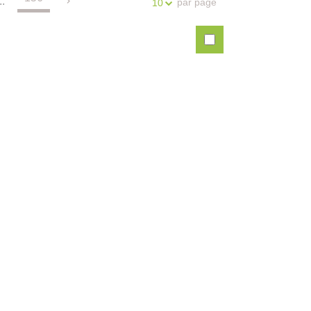
..
par page
10