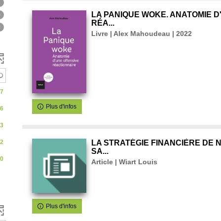
e
3
ter
ltre
9
LA PANIQUE WOKE. ANATOMIE D
r
RÉA...
8
a
Livre | Alex Mahoudeau | 2022
echerche
ement
l
st
t
erche
ise
e
our
7
utomatiquement
f
Plus d'infos
6
matiquement
i
3
l
2
LA STRATÉGIE FINANCIÈRE DE NE
SA...
0
Article | Wiart Louis
ement
t
t
t
r
ent
Plus d'infos
e