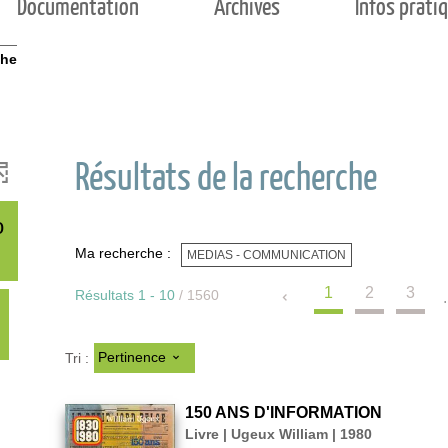
Documentation
Archives
Infos prati
che
Résultats de la recherche
o
Ma recherche :
MEDIAS - COMMUNICATION
1
2
3
Résultats
1
-
10
/ 1560
.
-
Pertinence
Tri :
3
150 ANS D'INFORMATION
5
Livre | Ugeux William | 1980