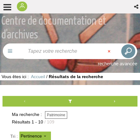
Centre de documentation et
d'archives
recherche avancée
Vous êtes ici :
Accueil
/
Résultats de la recherche
Ma recherche :
Patrimoine
Résultats
1
-
10
/ 109
Pertinence
Tri :