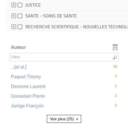
- 1 résultats - cocher pour ajouter le filtre
JUSTICE
r
- 1 résultats - cocher pou
SANTE - SOINS DE SANTE
l
RECHERCHE SCIENTIFIQUE - NOUVELLES TECHNOL
e
Auteur
f
i
-
...[et al.]
18
18
-
Paquot Thierry
3
l
résultats
3
-
-
Devisme Laurent
2
résultats
cliquer
t
2
-
-
Gosselain Pierre
2
pour
résultats
cliquer
2
ajouter
-
-
Jarrige François
r
2
pour
résultats
le
cliquer
2
ajouter
-
filtre
pour
résultats
Voir plus
(25)
e
le
cliquer
-
ajouter
-
filtre
pour