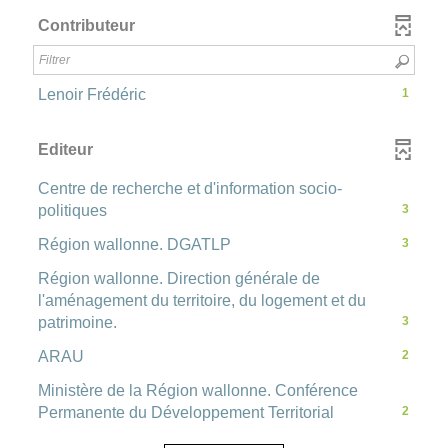
la
le
cliquer
-
ajouter
-
Contributeur
recherche
filtre
pour
la
le
est
-
ajouter
recherche
filtre
l
mise
la
le
est
-
à
-
Lenoir Frédéric
1
recherche
filtre
mise
la
jour
1
est
a
-
à
recherche
automatiquement
résultats
mise
la
Editeur
jour
est
-
à
recherche
r
automatiquement
mise
cliquer
jour
est
Centre de recherche et d'information socio-
à
pour
automatiquement
mise
-
politiques
3
e
jour
ajouter
à
3
automatiquement
-
Région wallonne. DGATLP
3
le
jour
résultats
3
c
filtre
automatiquement
-
Région wallonne. Direction générale de
résultats
-
cliquer
l'aménagement du territoire, du logement et du
-
la
h
pour
-
patrimoine.
3
cliquer
recherche
ajouter
3
pour
-
ARAU
2
est
le
e
résultats
ajouter
2
mise
filtre
-
Ministère de la Région wallonne. Conférence
le
résultats
à
-
cliquer
-
Permanente du Développement Territorial
r
2
filtre
-
jour
la
pour
2
-
cliquer
automatiquement