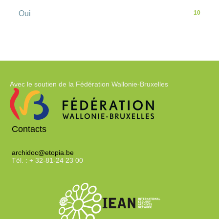
o
-
Oui
10
10
m
résultats
-
a
cliquer
pour
t
ajouter
Avec le soutien de la Fédération Wallonie-Bruxelles
le
i
filtre
-
q
la
Contacts
recherche
est
u
archidoc@etopia.be
mise
Tél. : + 32-81-24 23 00
à
e
jour
automatiquement
m
e