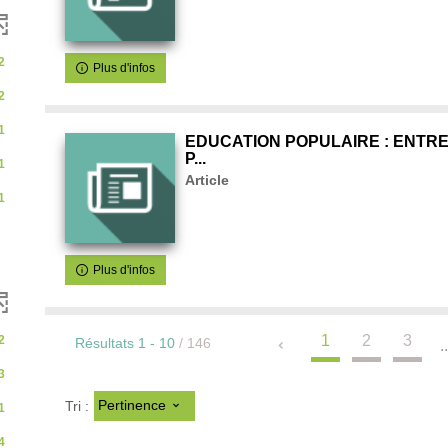
2
Plus d'infos
2
1
EDUCATION POPULAIRE : ENTRE
P...
1
Article
nt
1
Plus d'infos
1
2
3
2
Résultats
1
-
10
/ 146
..
3
Pertinence
Tri :
1
4