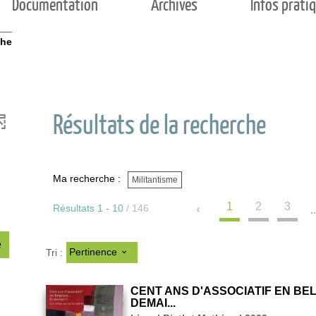
Documentation
Archives
Infos prati
che
Résultats de la recherche
Ma recherche :
Militantisme
1
2
3
Résultats
1
-
10
/ 146
..
-
e
Pertinence
Tri :
4
r
é
s
CENT ANS D'ASSOCIATIF EN BELG
u
DEMAI...
l