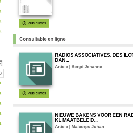
our
6
utomatiquement
3
3
Plus d'infos
uement
3
Consultable en ligne
RADIOS ASSOCIATIVES, DES ÎLO
t
DAN...
Article | Bergé Jehanne
1
1
Plus d'infos
1
1
NIEUWE BAKENS VOOR EEN RA
KLIMAATBELEID...
1
Article | Malcorps Johan