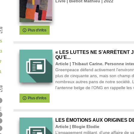
Livre | Bietlot Mathieu | 2022
t
a
t
s
-
c
Plus d'infos
l
i
q
5
u
e
3
« LES LUTTES NE S’ARRÊTENT 
r
QU’E...
p
7
Article | Thibaut Carine. Personne int
o
Greenpeace défend activement l’environ
u
1
r
plus de cinquante ans, mais son champ d’
a
nombreux autres pans de notre société. L
j
l’antenne belge de l’ONG en rappelle les 
o
u
Plus d'infos
t
6
e
-
E
r
l
tats
39
9
e
LES ÉMOTIONS AUX ORIGINES 
7
résultats
f
er
Article | Blogie Elodie
i
-
1
l
L’engagement militant, d’une affaire de va