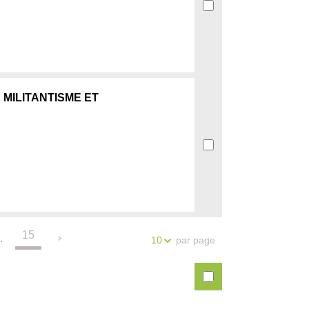
 MILITANTISME ET
15
.
par page
10