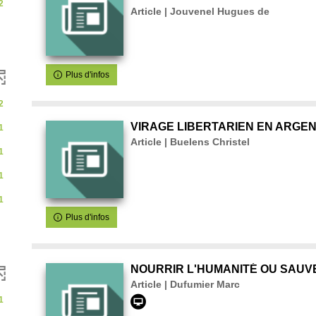
2
Article | Jouvenel Hugues de
ent
uement
Plus d'infos
2
VIRAGE LIBERTARIEN EN ARGEN
1
sultats
Article | Buelens Christel
1
iquer
1
ur
outer
1
Plus d'infos
tre
NOURRIR L'HUMANITÉ OU SAUVE
cherche
Article | Dufumier Marc
t
1
se