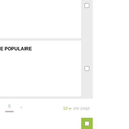
SE POPULAIRE
6
.
par page
10