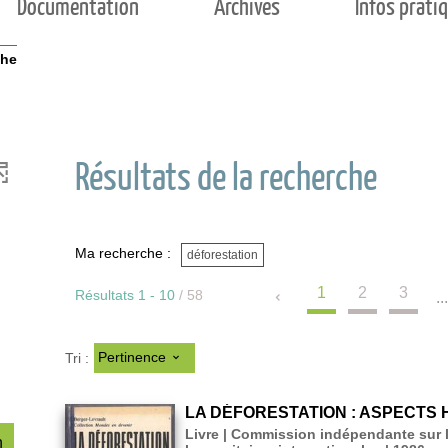
Documentation
Archives
Infos prati
che
Résultats de la recherche
Ma recherche :
déforestation
1
2
3
Résultats
1
-
10
/ 58
..
Pertinence
Tri :
LA DÉFORESTATION : ASPECTS 
Livre | Commission indépendante sur 
-
n