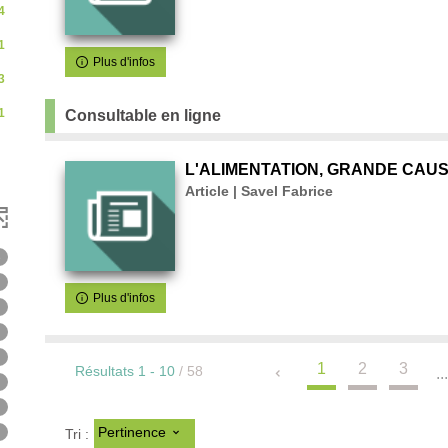
4
ur
1
tomatiquement
Plus d'infos
3
1
Consultable en ligne
L'ALIMENTATION, GRANDE CAU
nt
Article | Savel Fabrice
5
2
Plus d'infos
2
1
1
1
2
3
Résultats
1
-
10
/ 58
..
ats
1
tats
1
r
sultats
1
Pertinence
Tri :
r