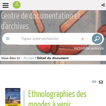
Centre de documentation et
d'archives
recherche avancée
Vous êtes ici :
Accueil
/
Détail du document
Lie
per
En
Ethnolographies des
(No
pa
fenê
ma
mondes à venir