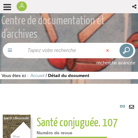
Centre de documentation et
d'archives
recherche avancée
Vous êtes ici :
Accueil
/
Détail du document
Lie
per
En
Santé conjuguée. 107
(No
pa
fenê
ma
Numéro de revue