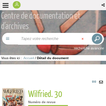
Centre de documentation et
d'archives
recherche avancée
Vous êtes ici :
Accueil
/
Détail du document
Lie
per
En
Wilfried. 30
(No
pa
fenê
ma
Numéro de revue