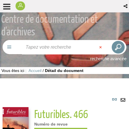
Centre de documentation et
d'archives
recherche avancée
Vous êtes ici :
Accueil
/
Détail du document
Lie
per
En
Futuribles. 466
(No
pa
fenê
ma
Numéro de revue