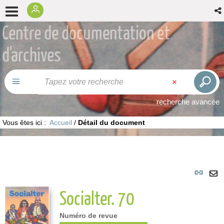
Centre de documentation et
d'archives
recherche avancée
Vous êtes ici :
Accueil
/
Détail du document
Lie
per
En
Socialter. 70
(No
pa
fenê
ma
Numéro de revue