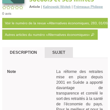
Article
|
Kalinowski Wojtek
|
Frémeaux Philippe
/5
0
avis
Voir le numéro de la revue «Alternatives économiques, 283, 01/09
Autres articles du numéro «Alternatives économiques»
DESCRIPTION
SUJET
Note
La réforme des retraites 
mise en place depuis 
2001 en Suède a apporté 
davantage de 
transparence et correlé le 
sort des retraités à la santé 
de l'économie du pays. 
Pour le meilleur et pour le 