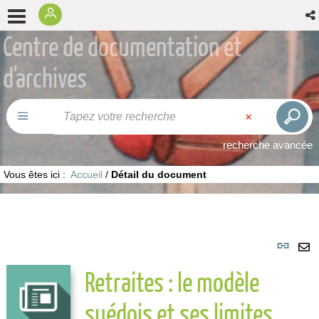
Centre de documentation et
d'archives
recherche avancée
Vous êtes ici :
Accueil
/
Détail du document
Lie
per
En
Retraites : le modèle
(No
pa
fenê
ma
suédois et ses limites