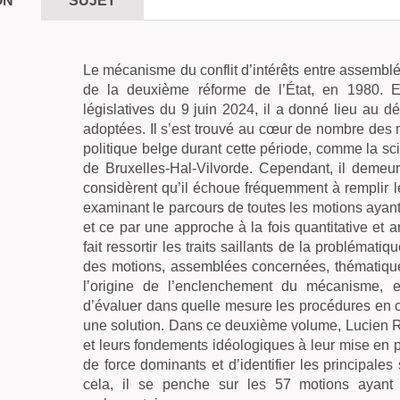
ON
SUJET
Le mécanisme du conflit d’intérêts entre assemblé
de la deuxième réforme de l’État, en 1980. En
législatives du 9 juin 2024, il a donné lieu au d
adoptées. Il s’est trouvé au cœur de nombre des m
politique belge durant cette période, comme la sci
de Bruxelles-Hal-Vilvorde. Cependant, il demeu
considèrent qu’il échoue fréquemment à remplir le
examinant le parcours de toutes les motions aya
et ce par une approche à la fois quantitative et 
fait ressortir les traits saillants de la problémat
des motions, assemblées concernées, thématique
l’origine de l’enclenchement du mécanisme, e
d’évaluer dans quelle mesure les procédures en co
une solution. Dans ce deuxième volume, Lucien Ri
et leurs fondements idéologiques à leur mise en p
de force dominants et d’identifier les principales
cela, il se penche sur les 57 motions ayant