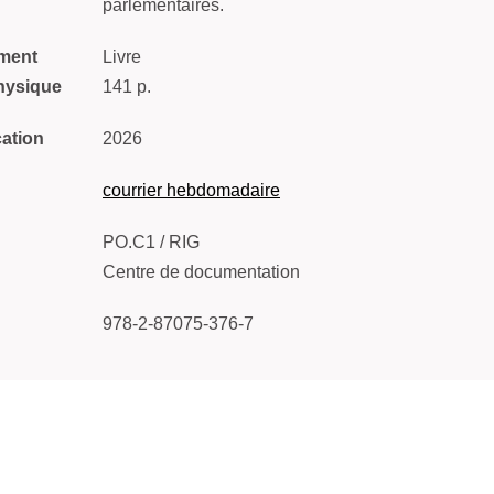
parlementaires.
ment
Livre
hysique
141 p.
cation
2026
courrier hebdomadaire
PO.C1 / RIG
Centre de documentation
978-2-87075-376-7