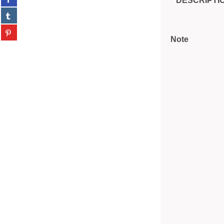
DESCRIPTI
sur
(Nouvelle
Partager
facebook
fenêtre)
sur
(Nouvelle
Partager
tumblr
fenêtre)
Note
sur
(Nouvelle
pinterest
fenêtre)
(Nouvelle
fenêtre)