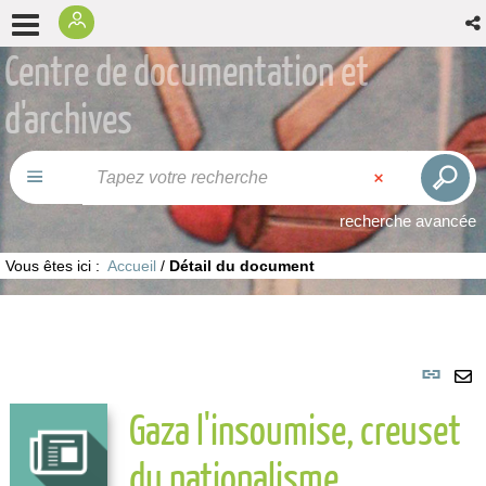
Centre de documentation et
d'archives
recherche avancée
Vous êtes ici :
Accueil
/
Détail du document
Lie
per
En
Gaza l'insoumise, creuset
(No
pa
fenê
ma
du nationalisme