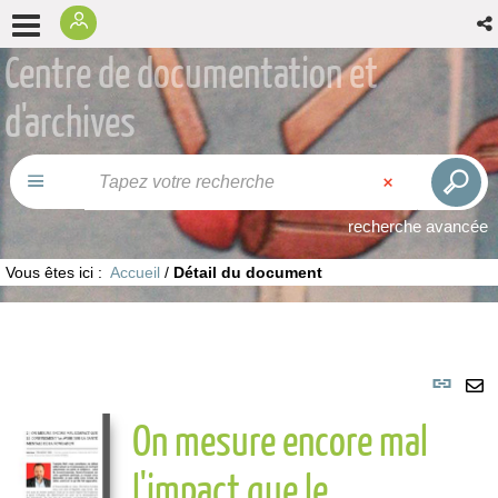
Centre de documentation et
d'archives
recherche avancée
Vous êtes ici :
Accueil
/
Détail du document
Lie
per
En
On mesure encore mal
(No
pa
fenê
ma
l'impact que le