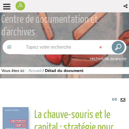
Centre de documentation et
d'archives
recherche avancée
Vous êtes ici :
Accueil
/
Détail du document
Lie
per
En
La chauve-souris et le
(No
pa
fenê
ma
capital : stratégie pour