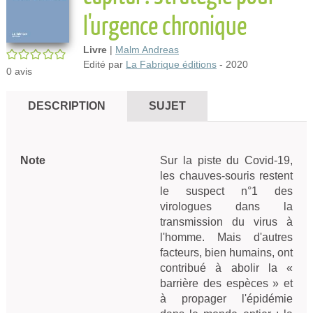
l'urgence chronique
Livre
|
Malm Andreas
/5
Edité par
La Fabrique éditions
- 2020
0
avis
DESCRIPTION
SUJET
Note
Sur la piste du Covid-19,
les chauves-souris restent
le suspect n°1 des
virologues dans la
transmission du virus à
l'homme. Mais d'autres
facteurs, bien humains, ont
contribué à abolir la «
barrière des espèces » et
à propager l'épidémie