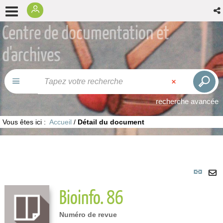
Centre de documentation et
d'archives
recherche avancée
Vous êtes ici :
Accueil
/
Détail du document
Lie
per
En
Bioinfo. 86
(No
pa
fenê
ma
Numéro de revue